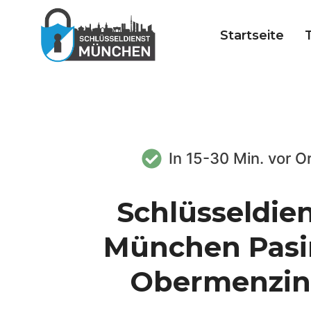
Zum
Inhalt
Startseite
springen
In 15-30 Min. vor O
Schlüsseldie
München Pasi
Obermenzi