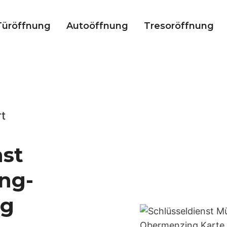
Türöffnung
Autoöffnung
Tresoröffnung
rt
nst
ng-
ng