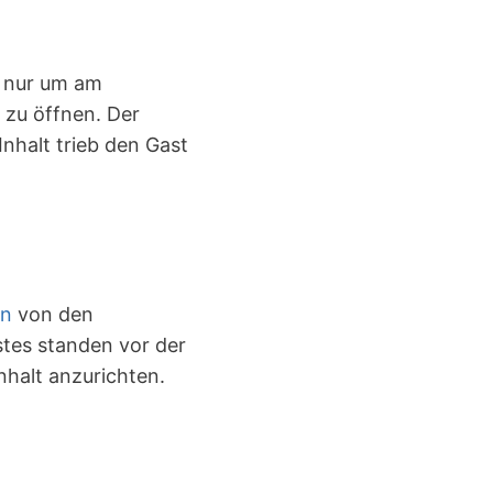
, nur um am
 zu öffnen. Der
nhalt trieb den Gast
en
von den
stes standen vor der
halt anzurichten.